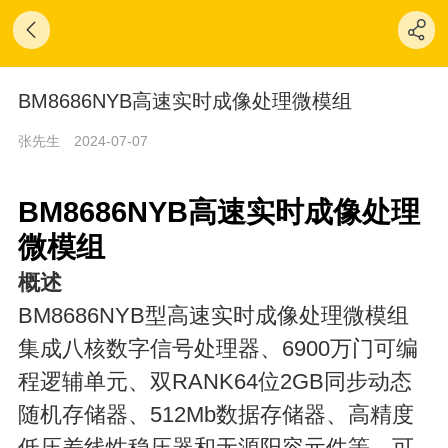
BM8686NYB高速实时成像处理微模组
张先生
2024-07-07
B
M8686NYB
高速实时成像处理
微模组
概
述
BM8686NYB
型高速实时成像处理微模组
集成八核数字信号处理器、
6900
万门可编
程逻辅单元、双
RANK64
位
2GB
同步动态
随机存储器、
512Mb
数据存储器、高精度
低压差线性稳压器和无源阳容元件等，可