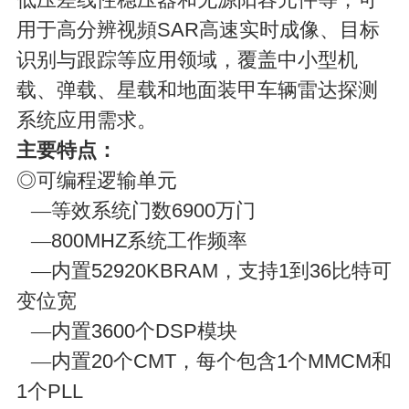
用于高分辨视頻
SAR
高速实时成像、目标
识别与跟踪等应用领域，覆盖中小型机
载、弹载、星载和地面装甲车辆雷达探测
系统应用需求。
主要特点：
◎可编程逻输单元
—等效系统门数
6900
万门
—
800MHZ
系统工作频率
—内置
52920KBRAM
，支持
1
到
36
比特可
变位宽
—内置
3600
个
DSP
模块
—内置
20
个
CMT
，每个包含
1
个
MMCM
和
1
个
PLL